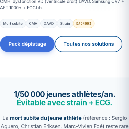
CMH, dysfonction VD (ventricule droit) DAVD. Samsung CV7 +
AFT 1000+ + ECGLib.
DAQM003
Mort subite
CMH
DAVD
Strain
Pack dépistage
Toutes nos solutions
1/50 000 jeunes athlètes/an.
Évitable avec strain + ECG.
La
mort subite du jeune athlète
(référence : Sergio
Aguero, Christian Eriksen, Marc-Vivien Foé) reste rare