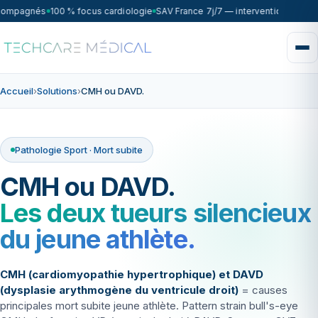
compagnés
100 % focus cardiologie
SAV France 7j/7 — intervention sous 7
Accueil
›
Solutions
›
CMH ou DAVD.
Pathologie Sport · Mort subite
CMH ou DAVD.
Les deux tueurs silencieux
du jeune athlète.
CMH (cardiomyopathie hypertrophique) et DAVD
(dysplasie arythmogène du ventricule droit)
= causes
principales mort subite jeune athlète. Pattern strain bull's-eye