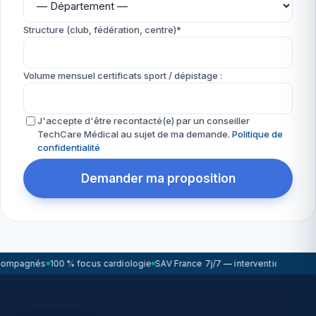
Structure (club, fédération, centre)*
Volume mensuel certificats sport / dépistage :
J'accepte d'être recontacté(e) par un conseiller
TechCare Médical au sujet de ma demande.
Politique de
confidentialité
Demander ma proposition
compagnés
100 % focus cardiologie
SAV France 7j/7 — intervention sous 7