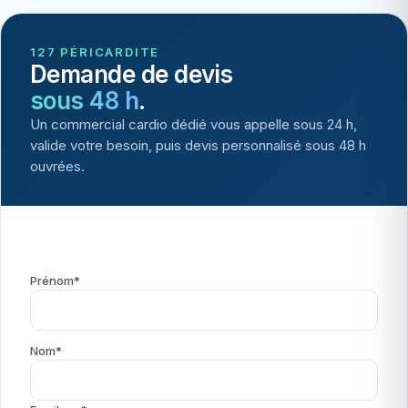
127 PÉRICARDITE
Demande de devis
sous 48 h
.
Un commercial cardio dédié vous appelle sous 24 h,
valide votre besoin, puis devis personnalisé sous 48 h
ouvrées.
Prénom*
Nom*