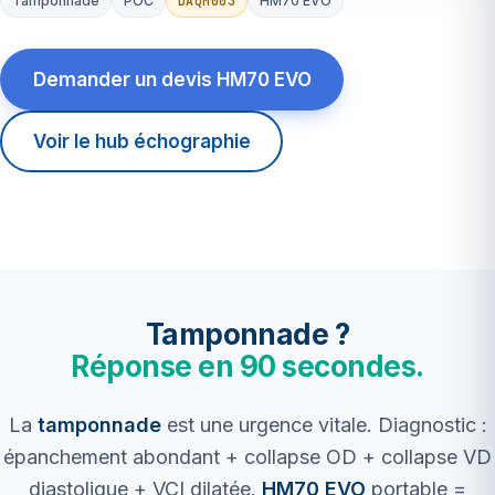
DAQM003
Tamponnade
POC
HM70 EVO
Demander un devis HM70 EVO
Voir le hub échographie
Tamponnade ?
Réponse en 90 secondes.
La
tamponnade
est une urgence vitale. Diagnostic :
épanchement abondant + collapse OD + collapse VD
diastolique + VCI dilatée.
HM70 EVO
portable =