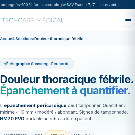
ccompagnés
100 % focus cardiologie
SAV France 7j/7 — intervention sous 7
Accueil
›
Solutions
›
Douleur thoracique fébrile.
Échographie Samsung · Péricarde
Douleur thoracique fébrile.
Épanchement à quantifier.
L'
épanchement péricardique
peut tamponner. Quantifier :
minime < 10 mm / modéré / abondant. Signes de tamponnade.
HM70 EVO
portable = écho au lit du patient.