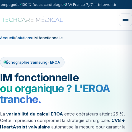
ccompagnés
100 % focus cardiologie
SAV France 7j/7 — intervention sous 7
Accueil
›
Solutions
›
IM fonctionnelle
Échographie Samsung · EROA
IM fonctionnelle
ou organique ? L'EROA
tranche.
La
variabilité du calcul EROA
entre opérateurs atteint 25 %.
Cette imprécision compromet la stratégie chirurgicale.
CV8 +
HeartAssist valvulaire
automatise la mesure pour garantir la