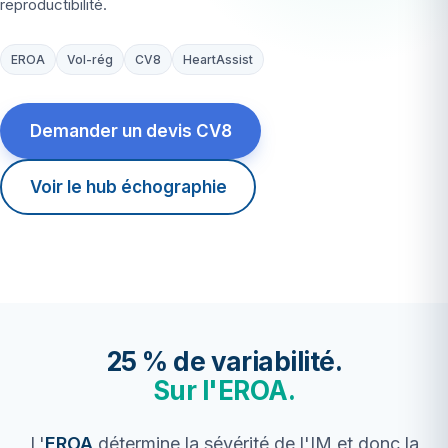
reproductibilité.
EROA
Vol-rég
CV8
HeartAssist
Demander un devis CV8
Voir le hub échographie
25 % de variabilité.
Sur l'EROA.
L'
EROA
détermine la sévérité de l'IM et donc la