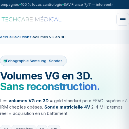
ccompagnés
100 % focus cardiologie
SAV France 7j/7 — intervention sous 7
Accueil
›
Solutions
›
Volumes VG en 3D.
Échographie Samsung · Sondes
Volumes VG en 3D.
Sans reconstruction.
Les
volumes VG en 3D
= gold standard pour FEVG, supérieur à
IRM chez les obèses.
Sonde matricielle 4V
2-4 MHz temps
réel = acquisition en un battement.