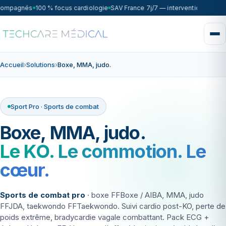
compagnés
100 % focus cardiologie
SAV France 7j/7 — intervention sous 7
Accueil
›
Solutions
›
Boxe, MMA, judo.
Sport Pro · Sports de combat
Boxe, MMA, judo.
Le KO. Le commotion. Le
cœur.
Sports de combat pro
· boxe FFBoxe / AIBA, MMA, judo
FFJDA, taekwondo FFTaekwondo. Suivi cardio post-KO, perte de
poids extrême, bradycardie vagale combattant. Pack ECG +