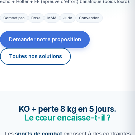
écho + Holter + EE (épreuve d'effort) bariatrique (poids lourd).
Combat pro
Boxe
MMA
Judo
Convention
Demander notre proposition
Toutes nos solutions
KO + perte 8 kg en 5 jours.
Le cœur encaisse-t-il ?
Les
sports de combat
exposent à des contraintes