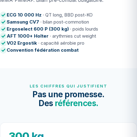
MMA-FMMAF. Bilan pré-combat obligatoire.
ECG 10 000 Hz
· QT long, BBD post-KO
Samsung CV7
· bilan post-commotion
Ergoselect 600 P (300 kg)
· poids lourds
AFT 1000+ Holter
· arythmies cut weight
VO2 Ergostik
· capacité aérobie pro
Convention fédération combat
LES CHIFFRES QUI JUSTIFIENT
Pas une promesse.
Des
références.
300 kg