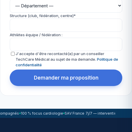
Structure (club, fédération, centre)*
Athlètes équipe / fédération :
J'accepte d'être recontacté(e) par un conseiller
TechCare Médical au sujet de ma demande.
Politique de
confidentialité
Demander ma proposition
compagnés
100 % focus cardiologie
SAV France 7j/7 — intervention sous 7