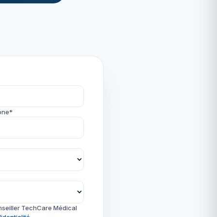
one*
nseiller TechCare Médical