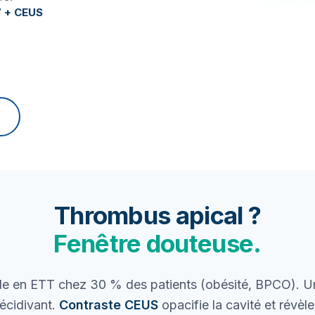
 + CEUS
Thrombus apical ?
Fenêtre douteuse.
e en ETT chez 30 % des patients (obésité, BPCO). U
écidivant.
Contraste CEUS
opacifie la cavité et révèl