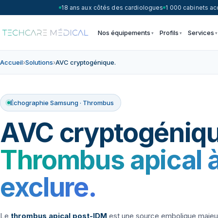
18 ans aux côtés des cardiologues
1 000 cabinets 
Nos équipements
Profils
Services
Accueil
›
Solutions
›
AVC cryptogénique.
Échographie Samsung · Thrombus
AVC cryptogéniqu
Thrombus apical 
exclure.
Le
thrombus apical post-IDM
est une source embolique majeu