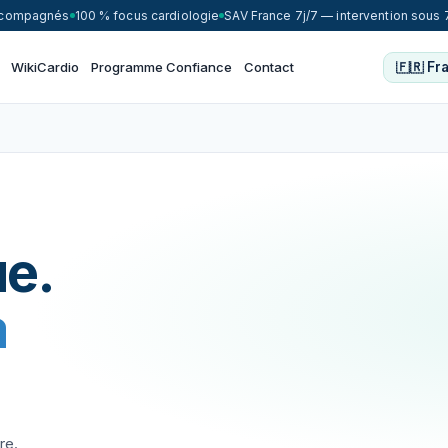
accompagnés
100 % focus cardiologie
SAV France 7j/7 — intervention sous 
WikiCardio
Programme Confiance
Contact
e.
à
re.