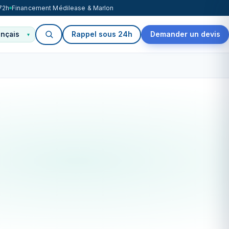
72h
Financement Médilease & Marlon
Rappel sous 24h
Demander un devis