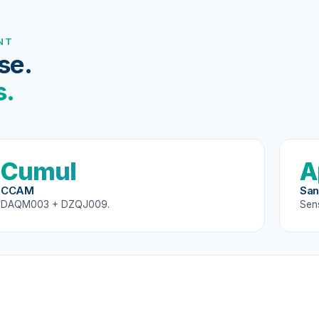
NT
se.
s.
Cumul
A
CCAM
San
DAQM003 + DZQJ009.
Sens