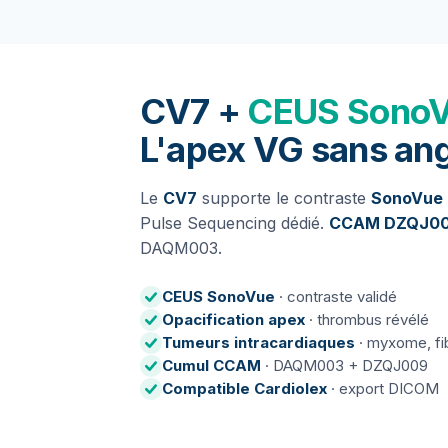
CV7 +
CEUS Sono
L'apex VG sans ang
Le
CV7
supporte le contraste
SonoVue (
Pulse Sequencing dédié.
CCAM DZQJ0
DAQM003.
CEUS SonoVue
· contraste validé
Opacification apex
· thrombus révélé
Tumeurs intracardiaques
· myxome, fi
Cumul CCAM
· DAQM003 + DZQJ009
Compatible Cardiolex
· export DICOM