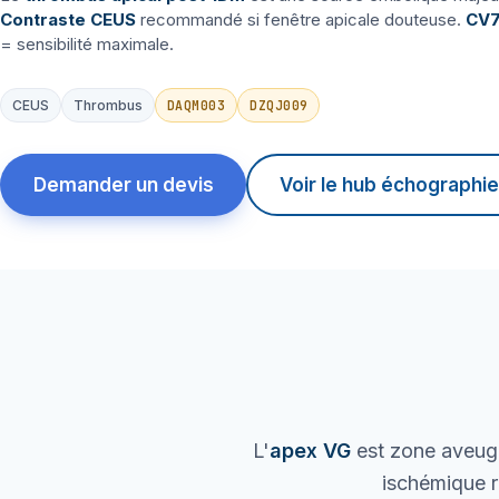
Contraste CEUS
recommandé si fenêtre apicale douteuse.
CV7
= sensibilité maximale.
DAQM003
DZQJ009
CEUS
Thrombus
Demander un devis
Voir le hub échographie
L'
apex VG
est zone aveugl
ischémique r