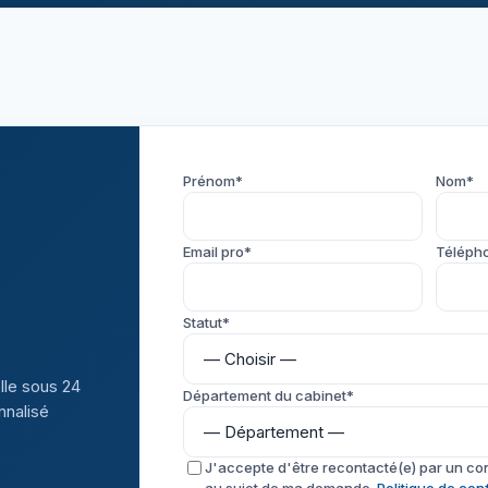
Prénom*
Nom*
Email pro*
Téléph
Statut*
lle sous 24
Département du cabinet*
nnalisé
J'accepte d'être recontacté(e) par un co