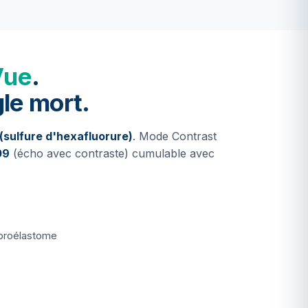
Vue
.
le mort.
sulfure d'hexafluorure)
. Mode Contrast
09
(écho avec contraste) cumulable avec
broélastome