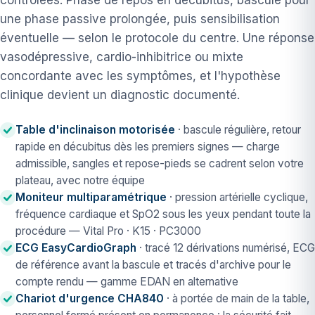
contrôlées. Phase de repos en décubitus, bascule pour
une phase passive prolongée, puis sensibilisation
éventuelle — selon le protocole du centre. Une réponse
vasodépressive, cardio-inhibitrice ou mixte
concordante avec les symptômes, et l'hypothèse
clinique devient un diagnostic documenté.
Table d'inclinaison motorisée
· bascule régulière, retour
rapide en décubitus dès les premiers signes — charge
admissible, sangles et repose-pieds se cadrent selon votre
plateau, avec notre équipe
Moniteur multiparamétrique
· pression artérielle cyclique,
fréquence cardiaque et SpO2 sous les yeux pendant toute la
procédure — Vital Pro · K15 · PC3000
ECG EasyCardioGraph
· tracé 12 dérivations numérisé, ECG
de référence avant la bascule et tracés d'archive pour le
compte rendu — gamme EDAN en alternative
Chariot d'urgence CHA840
· à portée de main de la table,