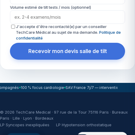
Volume estimé de tilt tests / mois (optionnel)
J'accepte d'être recontacté(e) par un conseiller
TechCare Médical au sujet de ma demande.
Politique de
confidentialité
Recevoir mon devis salle de tilt
compagnés
100 % focus cardiologie
SAV France 7j/7 — intervention sous 7
© 2026 TechCare Medical · 97 rue de la Tour 75116 Paris · Bureaux
Paris · Lille · Lyon · Bordeaux
LP Syncopes inexpliquées
LP Hypotension orthostatique