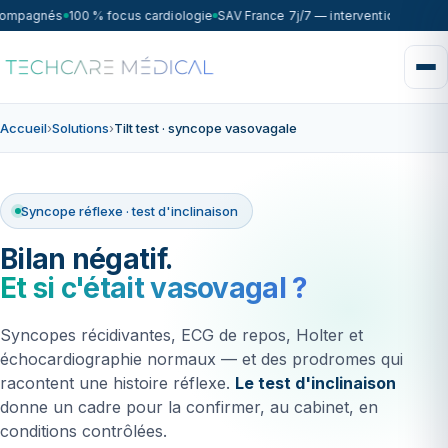
compagnés
100 % focus cardiologie
SAV France 7j/7 — intervention sous 7
Accueil
›
Solutions
›
Tilt test · syncope vasovagale
Syncope réflexe · test d'inclinaison
Bilan négatif.
Et si c'était vasovagal ?
Syncopes récidivantes, ECG de repos, Holter et
échocardiographie normaux — et des prodromes qui
racontent une histoire réflexe.
Le test d'inclinaison
donne un cadre pour la confirmer, au cabinet, en
conditions contrôlées.