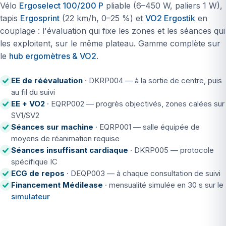
Vélo
Ergoselect 100/200 P
pliable (6–450 W, paliers 1 W),
tapis
Ergosprint
(22 km/h, 0–25 %) et
VO2 Ergostik
en
couplage : l'évaluation qui fixe les zones et les séances qui
les exploitent, sur le même plateau. Gamme complète sur
le
hub ergomètres & VO2
.
EE de réévaluation
· DKRP004 — à la sortie de centre, puis
au fil du suivi
EE + VO2
· EQRP002 — progrès objectivés, zones calées sur
SV1/SV2
Séances sur machine
· EQRP001 — salle équipée de
moyens de réanimation requise
Séances insuffisant cardiaque
· DKRP005 — protocole
spécifique IC
ECG de repos
· DEQP003 — à chaque consultation de suivi
Financement Médilease
· mensualité simulée en 30 s sur le
simulateur