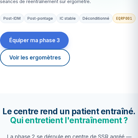
séances de réentraînement sur ergomètre.
EQRP001
Post-IDM
Post-pontage
IC stable
Déconditionné
Équiper ma phase 3
Voir les ergomètres
Le centre rend un patient entraîné.
Qui entretient l'entraînement ?
La phase 2 se déroule en centre de SSR agréé —