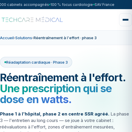
000 cabinets accompagnés
100 % focus cardiologie
SAV France 7j/7 — int
Accueil
›
Solutions
›
Réentraînement à l'effort · phase 3
Réadaptation cardiaque · Phase 3
Réentraînement à l'effort.
Une prescription qui se
dose en watts.
Phase 1 à l'hôpital, phase 2 en centre SSR agréé.
La phase
3 — l'entretien au long cours — se joue à votre cabinet :
réévaluations à l'effort, zones d'entraînement mesurées,