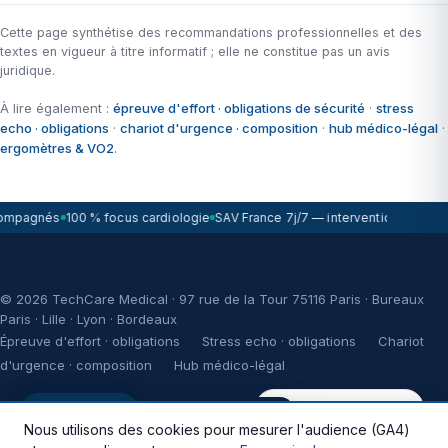
Cette page synthétise des recommandations professionnelles et des
textes en vigueur à titre informatif ; elle ne constitue pas un avis
juridique.
À lire également :
épreuve d'effort · obligations de sécurité
·
stress
echo · obligations
·
chariot d'urgence · composition
·
hub médico-légal
·
ergomètres & VO2
.
ompagnés
100 % focus cardiologie
SAV France 7j/7 — intervention sous 72
© 2026 TechCare Medical · 97 rue de la Tour 75116 Paris · Bureaux
Paris · Lille · Lyon · Bordeaux
Épreuve d'effort · obligations
Stress echo · obligations
Chariot
d'urgence · composition
Hub médico-légal
WikiCardio
Réponse < 2h ouvrées
WikiCardio
🇬🇧 This site is available in English.
Nous utilisons des cookies pour mesurer l'audience (GA4)
* Illustration d’impact fiscal donnée à titre illustratif, sous réserve de