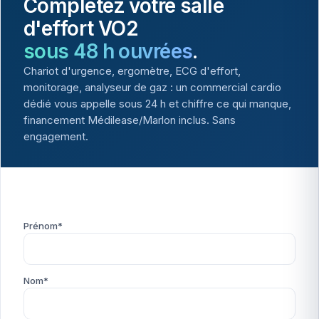
Complétez votre salle
d'effort VO2
sous 48 h ouvrées
.
Chariot d'urgence, ergomètre, ECG d'effort,
monitorage, analyseur de gaz : un commercial cardio
dédié vous appelle sous 24 h et chiffre ce qui manque,
financement Médilease/Marlon inclus. Sans
engagement.
Prénom*
Nom*