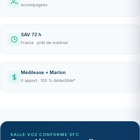
accompagnés
SAV 72 h
France · prêt de matériel
Médilease + Marlon
0 apport · 100 % déductible*
SALLE VO2 CONFORME SFC