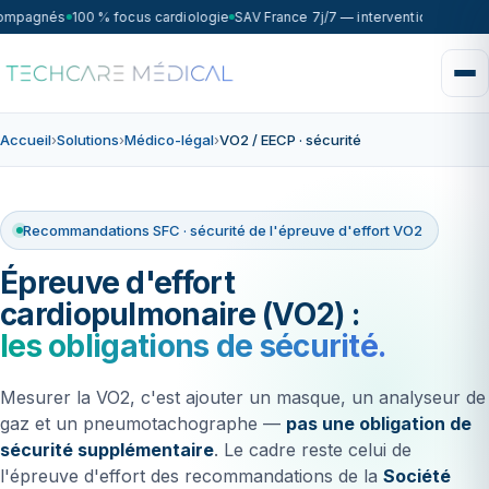
ompagnés
100 % focus cardiologie
SAV France 7j/7 — intervention sous 72
Accueil
›
Solutions
›
Médico-légal
›
VO2 / EECP · sécurité
Recommandations SFC · sécurité de l'épreuve d'effort VO2
Épreuve d'effort
cardiopulmonaire (VO2) :
les obligations de sécurité.
Mesurer la VO2, c'est ajouter un masque, un analyseur de
gaz et un pneumotachographe —
pas une obligation de
sécurité supplémentaire
. Le cadre reste celui de
l'épreuve d'effort des recommandations de la
Société