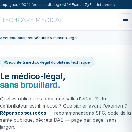
compagnés
100 % focus cardiologie
SAV France 7j/7 — intervention sous 72
Accueil
›
Solutions
›
Sécurité & médico-légal
Sécurité & médico-légal du plateau technique
Le médico-légal,
sans brouillard.
Quelles obligations pour une salle d'effort ? Un
défibrillateur est-il imposé ? Que signer avant l'examen ?
Réponses sourcées
— recommandations SFC, code de la
santé publique, décrets DAE — page par page, sans
jargon.