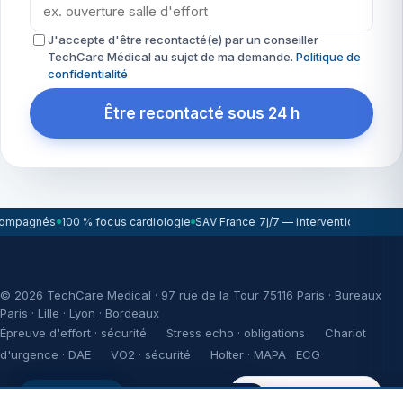
J'accepte d'être recontacté(e) par un conseiller
TechCare Médical au sujet de ma demande.
Politique de
confidentialité
Être recontacté sous 24 h
compagnés
100 % focus cardiologie
SAV France 7j/7 — intervention sous 72
© 2026 TechCare Medical · 97 rue de la Tour 75116 Paris · Bureaux
Paris · Lille · Lyon · Bordeaux
Épreuve d'effort · sécurité
Stress echo · obligations
Chariot
d'urgence · DAE
VO2 · sécurité
Holter · MAPA · ECG
WikiCardio
Réponse < 2h ouvrées
WikiCardio